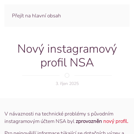
Přejít na hlavní obsah
Nový instagramový
profil NSA
3. říjen 2025
V návaznosti na technické problémy s původním
instagramovým účtem NSA byl
zprovozněn
nový profil.
Pro nejnovější informace týkající se dotačních výzev a