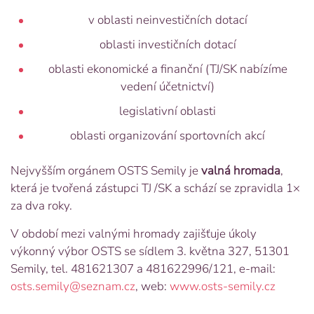
v oblasti neinvestičních dotací
oblasti investičních dotací
oblasti ekonomické a finanční (TJ/SK nabízíme
vedení účetnictví)
legislativní oblasti
oblasti organizování sportovních akcí
Nejvyšším orgánem OSTS Semily je
valná hromada
,
která je tvořená zástupci TJ /SK a schází se zpravidla 1×
za dva roky.
V období mezi valnými hromady zajišťuje úkoly
výkonný výbor OSTS se sídlem 3. května 327, 51301
Semily, tel. 481621307 a 481622996/121, e-mail:
osts.semily@seznam.cz
, web:
www.osts-semily.cz