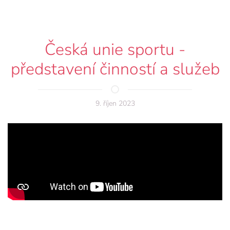
Česká unie sportu -
představení činností a služeb
9. říjen 2023