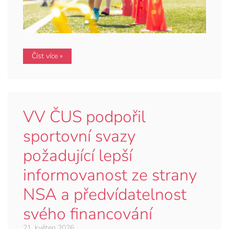
Číst více »
VV ČUS podpořil
sportovní svazy
požadující lepší
informovanost ze strany
NSA a předvídatelnost
svého financování
21. květen 2026