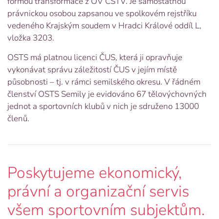
formou transformace z OV ČSTV. Je samostatnou
právnickou osobou zapsanou ve spolkovém rejstříku
vedeného Krajským soudem v Hradci Králové oddíl L,
vložka 3203.
OSTS má platnou licenci ČUS, která ji opravňuje
vykonávat správu záležitostí ČUS v jejím místě
působnosti – tj. v rámci semilského okresu. V řádném
členství OSTS Semily je evidováno 67 tělovýchovných
jednot a sportovních klubů v nich je sdruženo 13000
členů.
Poskytujeme ekonomický,
právní a organizační servis
všem sportovním subjektům.