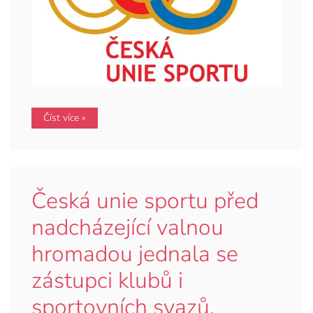
Číst více »
Česká unie sportu před
nadcházející valnou
hromadou jednala se
zástupci klubů i
sportovních svazů.