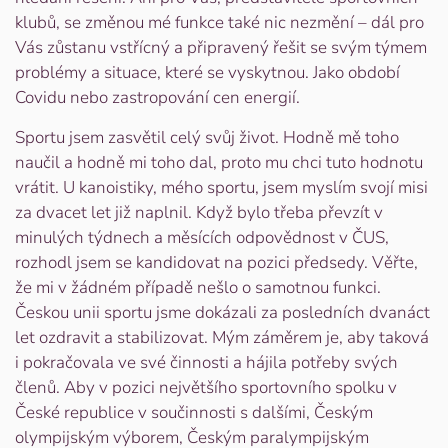
klubů, se změnou mé funkce také nic nezmění – dál pro
Vás zůstanu vstřícný a připravený řešit se svým týmem
problémy a situace, které se vyskytnou. Jako období
Covidu nebo zastropování cen energií.
Sportu jsem zasvětil celý svůj život. Hodně mě toho
naučil a hodně mi toho dal, proto mu chci tuto hodnotu
vrátit. U kanoistiky, mého sportu, jsem myslím svojí misi
za dvacet let již naplnil. Když bylo třeba převzít v
minulých týdnech a měsících odpovědnost v ČUS,
rozhodl jsem se kandidovat na pozici předsedy. Věřte,
že mi v žádném případě nešlo o samotnou funkci.
Českou unii sportu jsme dokázali za posledních dvanáct
let ozdravit a stabilizovat. Mým záměrem je, aby taková
i pokračovala ve své činnosti a hájila potřeby svých
členů. Aby v pozici největšího sportovního spolku v
České republice v součinnosti s dalšími, Českým
olympijským výborem, Českým paralympijským