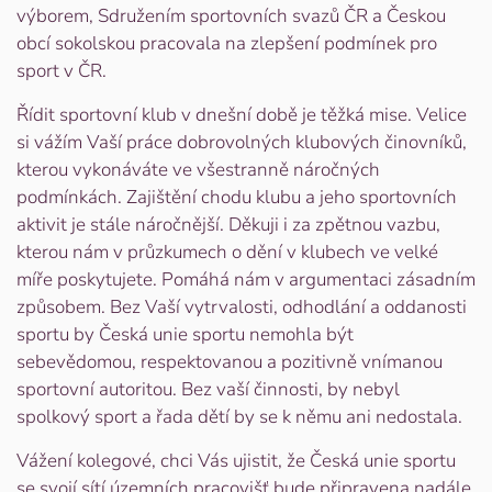
výborem, Sdružením sportovních svazů ČR a Českou
obcí sokolskou pracovala na zlepšení podmínek pro
sport v ČR.
Řídit sportovní klub v dnešní době je těžká mise. Velice
si vážím Vaší práce dobrovolných klubových činovníků,
kterou vykonáváte ve všestranně náročných
podmínkách. Zajištění chodu klubu a jeho sportovních
aktivit je stále náročnější. Děkuji i za zpětnou vazbu,
kterou nám v průzkumech o dění v klubech ve velké
míře poskytujete. Pomáhá nám v argumentaci zásadním
způsobem. Bez Vaší vytrvalosti, odhodlání a oddanosti
sportu by Česká unie sportu nemohla být
sebevědomou, respektovanou a pozitivně vnímanou
sportovní autoritou. Bez vaší činnosti, by nebyl
spolkový sport a řada dětí by se k němu ani nedostala.
Vážení kolegové, chci Vás ujistit, že Česká unie sportu
se svojí sítí územních pracovišť bude připravena nadále