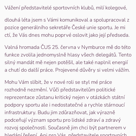
Vážení představitelé sportovních klubů, milí kolegové,
dlouhá léta jsem s Vámi komunikoval a spolupracoval z
pozice generálního sekretáře České unie sportu. Je mi
ctí, že Vás dnes mohu poprvé oslovit jako její předseda.
Valná hromada ČUS 25. června v Nymburce mě do této
funkce zvolila jednomyslně hlasy všech delegátů. Tento
silný mandát mě nejen potěšil, ale také naplnil energií
a chutí do další práce. Projevené důvěry si velmi vážím.
Mohu Vám slíbit, že v nové roli se styl mé práce
rozhodně nezmění. Vůči představitelům politické
reprezentace zůstanu kritický nejen v otázkách státní
podpory sportu ale i nedostatečné a rychle stárnoucí
infrastruktury. Budu jim zdůrazňovat, jak výrazně
podceňují význam sportu pro lidské zdraví a zdravý
rozvoj společnosti. Současně jim chci být partnerem v
hledání řešení. Ani pro Vás, představitele sportovních